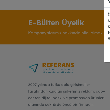
İ
E-Bülten Üyelik
k
k
t
Kampanyalarımız hakkında bilgi almak için
e
2007 yılında tutku dolu girişimciler
tarafından kurulan şirketimiz reklam, copy
center, dijital baskı ve promosyon ürünleri
alanında sektörde öncü bir firmadır.