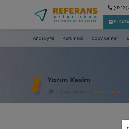
(0212) 
E-KAT
Anasayfa
Kurumsal
Copy Center
D
Yarım Kesim
Copy Center
Yarım Kesim