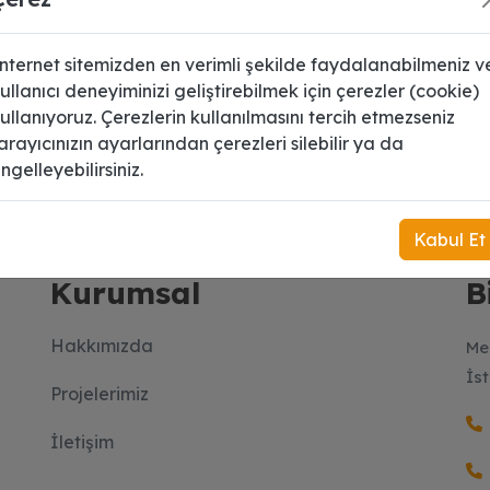
nternet sitemizden en verimli şekilde faydalanabilmeniz v
ullanıcı deneyiminizi geliştirebilmek için çerezler (cookie)
ullanıyoruz. Çerezlerin kullanılmasını tercih etmezseniz
arayıcınızın ayarlarından çerezleri silebilir ya da
 üye olun.
ngelleyebilirsiniz.
Kabul Et
Kurumsal
B
Hakkımızda
Me
İs
Projelerimiz
İletişim