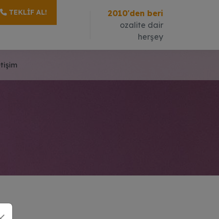
TEKLIF AL!
2010'den beri
ozalite dair
herşey
etişim