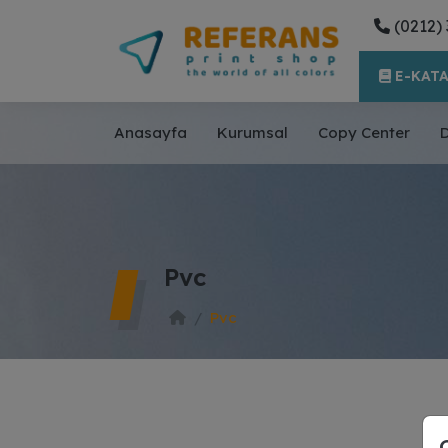
(0212) 
E-KAT
Anasayfa
Kurumsal
Copy Center
D
Pvc
Pvc