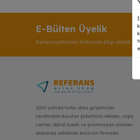
İ
E-Bülten Üyelik
k
k
t
Kampanyalarımız hakkında bilgi almak için
e
2007 yılında tutku dolu girişimciler
tarafından kurulan şirketimiz reklam, copy
center, dijital baskı ve promosyon ürünleri
alanında sektörde öncü bir firmadır.