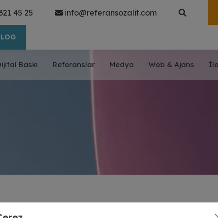
321 45 25
info@referansozalit.com
ALOG
ijital Baskı
Referanslar
Medya
Web & Ajans
İl
Çerez