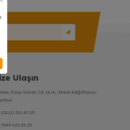
e
ize Ulaşın
rkez, Eyüp Sultan Cd. 16/A, 34406 Kâğıthane/
tanbul
(0212) 321 45 25
0549 625 85 25