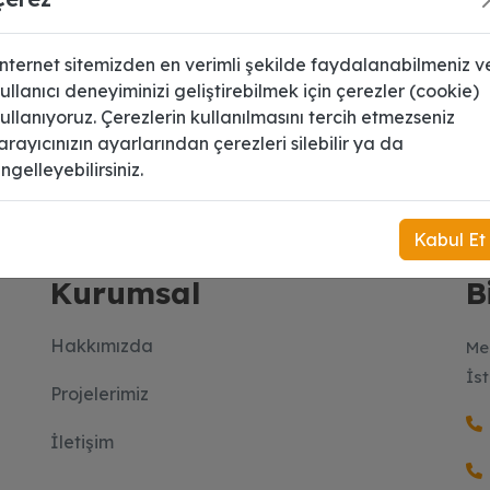
nternet sitemizden en verimli şekilde faydalanabilmeniz v
ullanıcı deneyiminizi geliştirebilmek için çerezler (cookie)
ullanıyoruz. Çerezlerin kullanılmasını tercih etmezseniz
arayıcınızın ayarlarından çerezleri silebilir ya da
 üye olun.
ngelleyebilirsiniz.
Kabul Et
Kurumsal
B
Hakkımızda
Me
İs
Projelerimiz
İletişim