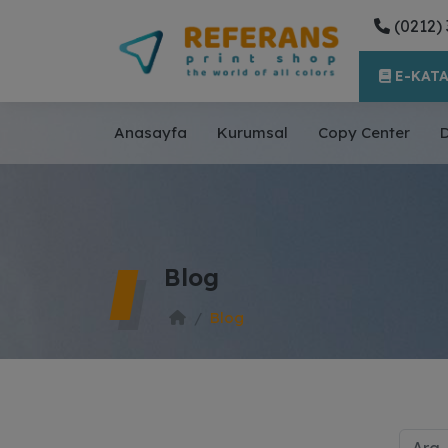
(0212) 
E-KAT
Anasayfa
Kurumsal
Copy Center
D
Blog
Blog