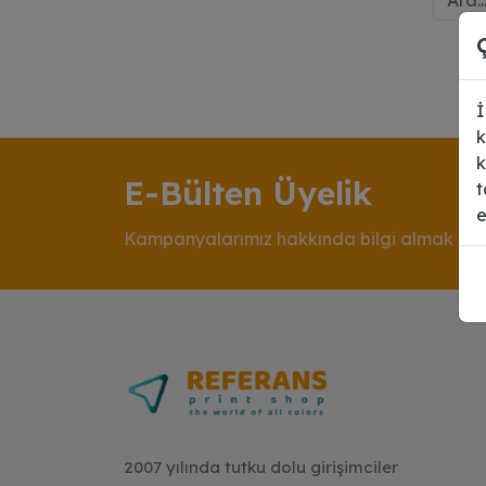
İ
k
k
E-Bülten Üyelik
t
e
Kampanyalarımız hakkında bilgi almak için
2007 yılında tutku dolu girişimciler