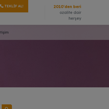
TEKLIF AL!
2010'den beri
ozalite dair
herşey
etişim