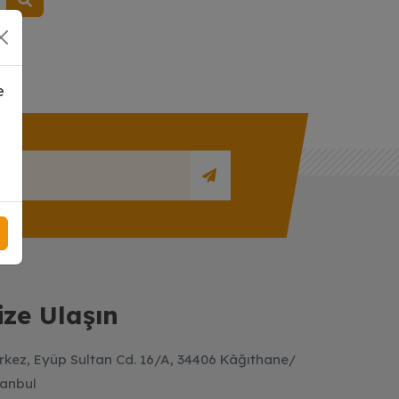
e
ize Ulaşın
rkez, Eyüp Sultan Cd. 16/A, 34406 Kâğıthane/
tanbul