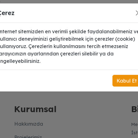
Çerez
nternet sitemizden en verimli şekilde faydalanabilmeniz v
ullanıcı deneyiminizi geliştirebilmek için çerezler (cookie)
ullanıyoruz. Çerezlerin kullanılmasını tercih etmezseniz
arayıcınızın ayarlarından çerezleri silebilir ya da
ngelleyebilirsiniz.
 üye olun.
Kabul Et
Kurumsal
B
Hakkımızda
Me
İs
Projelerimiz