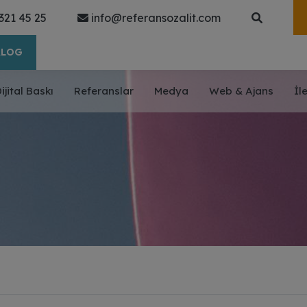
321 45 25
info@referansozalit.com
ALOG
ijital Baskı
Referanslar
Medya
Web & Ajans
İl