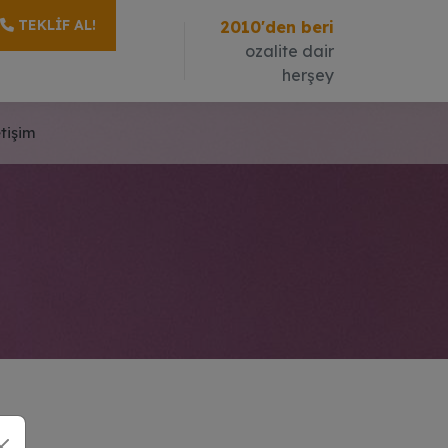
TEKLIF AL!
2010'den beri
ozalite dair
herşey
etişim