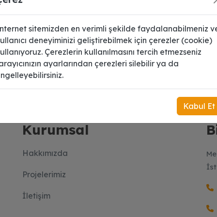
nternet sitemizden en verimli şekilde faydalanabilmeniz v
ullanıcı deneyiminizi geliştirebilmek için çerezler (cookie)
ullanıyoruz. Çerezlerin kullanılmasını tercih etmezseniz
arayıcınızın ayarlarından çerezleri silebilir ya da
 üye olun.
ngelleyebilirsiniz.
Kabul Et
Kurumsal
B
Hakkımızda
Me
İs
Projelerimiz
İletişim