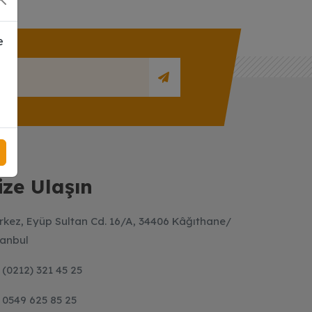
e
ize Ulaşın
rkez, Eyüp Sultan Cd. 16/A, 34406 Kâğıthane/
tanbul
(0212) 321 45 25
0549 625 85 25