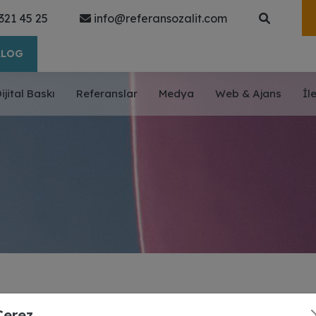
321 45 25
info@referansozalit.com
ALOG
ijital Baskı
Referanslar
Medya
Web & Ajans
İl
Çerez