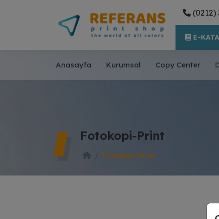
(0212) 
E-KAT
Anasayfa
Kurumsal
Copy Center
D
Fotokopi-Print
Fotokopi-Print