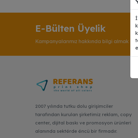
İ
E-Bülten Üyelik
k
k
t
Kampanyalarımız hakkında bilgi almak için
e
2007 yılında tutku dolu girişimciler
tarafından kurulan şirketimiz reklam, copy
center, dijital baskı ve promosyon ürünleri
alanında sektörde öncü bir firmadır.