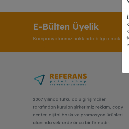
İ
E-Bülten Üyelik
k
k
t
Kampanyalarımız hakkında bilgi almak için
e
2007 yılında tutku dolu girişimciler
tarafından kurulan şirketimiz reklam, copy
center, dijital baskı ve promosyon ürünleri
alanında sektörde öncü bir firmadır.