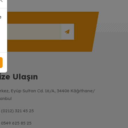
e
ize Ulaşın
rkez, Eyüp Sultan Cd. 16/A, 34406 Kâğıthane/
tanbul
(0212) 321 45 25
0549 625 85 25