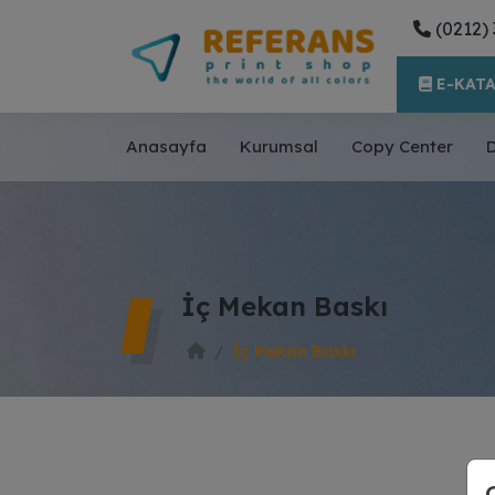
(0212) 
E-KAT
Anasayfa
Kurumsal
Copy Center
D
İç Mekan Baskı
İç Mekan Baskı