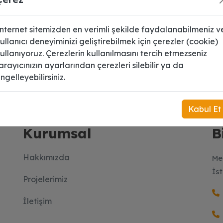
nternet sitemizden en verimli şekilde faydalanabilmeniz v
ullanıcı deneyiminizi geliştirebilmek için çerezler (cookie)
ullanıyoruz. Çerezlerin kullanılmasını tercih etmezseniz
arayıcınızın ayarlarından çerezleri silebilir ya da
 üye olun.
ngelleyebilirsiniz.
Kabul Et
Kurumsal
B
Hakkımızda
Me
İs
Projelerimiz
İletişim