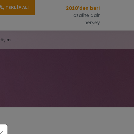
TEKLIF AL!
2010'den beri
ozalite dair
herşey
etişim