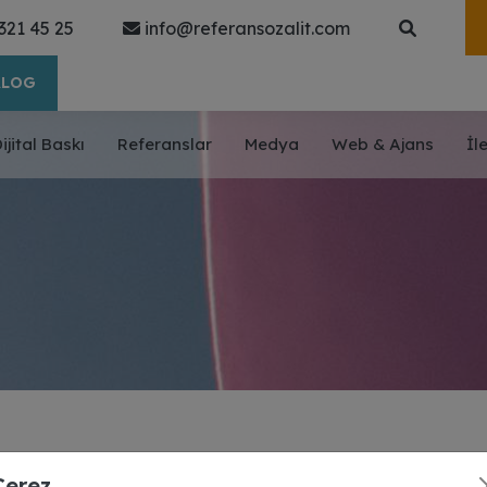
321 45 25
info@referansozalit.com
ALOG
ijital Baskı
Referanslar
Medya
Web & Ajans
İl
Çerez