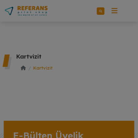
Kartvizit
Kartvizit
E-Bülten Üyelik