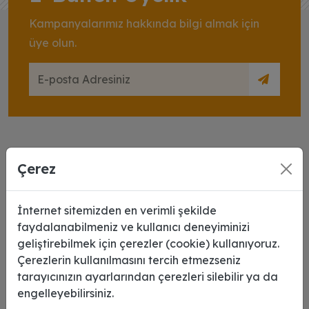
Kampanyalarımız hakkında bilgi almak için
üye olun.
Çerez
İnternet sitemizden en verimli şekilde
faydalanabilmeniz ve kullanıcı deneyiminizi
2007 yılında tutku dolu girişimciler tarafından kurulan
geliştirebilmek için çerezler (cookie) kullanıyoruz.
şirketimiz reklam, copy center, dijital baskı ve
Çerezlerin kullanılmasını tercih etmezseniz
promosyon ürünleri alanında sektörde öncü bir firmadır.
tarayıcınızın ayarlarından çerezleri silebilir ya da
engelleyebilirsiniz.