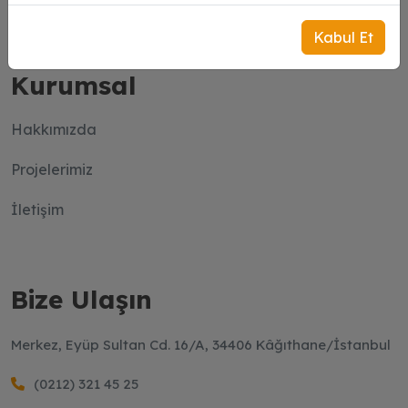
Kabul Et
Kurumsal
Hakkımızda
Projelerimiz
İletişim
Bize Ulaşın
Merkez, Eyüp Sultan Cd. 16/A, 34406 Kâğıthane/İstanbul
(0212) 321 45 25