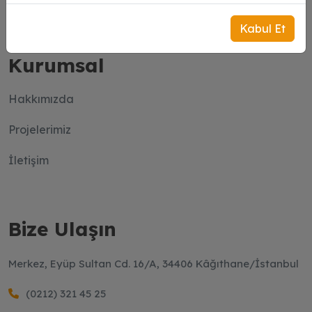
Kabul Et
Kurumsal
Hakkımızda
Projelerimiz
İletişim
Bize Ulaşın
Merkez, Eyüp Sultan Cd. 16/A, 34406 Kâğıthane/İstanbul
(0212) 321 45 25