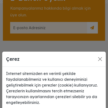
Kampanyalarımız hakkında bilgi almak için
üye olun.
Çerez
İnternet sitemizden en verimli şekilde
faydalanabilmeniz ve kullanıcı deneyiminizi
2007 yılında tutku dolu girişimciler tarafından kurulan
geliştirebilmek için çerezler (cookie) kullanıyoruz.
şirketimiz reklam, copy center, dijital baskı ve
Çerezlerin kullanılmasını tercih etmezseniz
promosyon ürünleri alanında sektörde öncü bir firmadır.
tarayıcınızın ayarlarından çerezleri silebilir ya da
engelleyebilirsiniz.