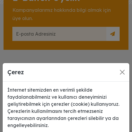
Kampanyalarımız hakkında bilgi almak için
üye olun.
Çerez
İnternet sitemizden en verimli şekilde
faydalanabilmeniz ve kullanıcı deneyiminizi
2007 yılında tutku dolu girişimciler tarafından kurulan
geliştirebilmek için çerezler (cookie) kullanıyoruz.
şirketimiz reklam, copy center, dijital baskı ve
Çerezlerin kullanılmasını tercih etmezseniz
promosyon ürünleri alanında sektörde öncü bir firmadır.
tarayıcınızın ayarlarından çerezleri silebilir ya da
engelleyebilirsiniz.