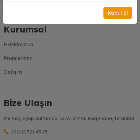
Kabul Et
Kurumsal
Hakkımızda
Projelerimiz
İletişim
Bize Ulaşın
Merkez, Eyüp Sultan Cd. 16/A, 34406 Kâğıthane/İstanbul
(0212) 321 45 25